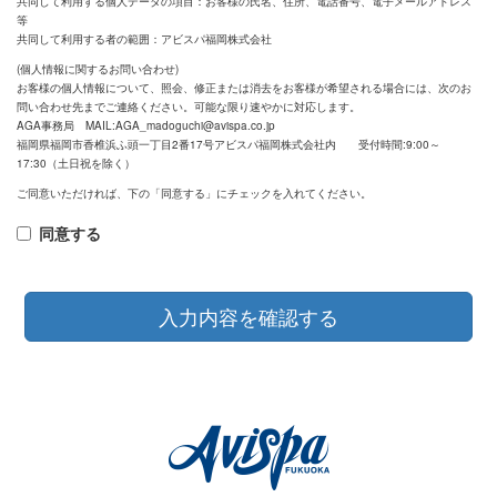
共同して利用する個人データの項目：お客様の氏名、住所、電話番号、電子メールアドレス
等
共同して利用する者の範囲：アビスパ福岡株式会社
(個人情報に関するお問い合わせ)
お客様の個人情報について、照会、修正または消去をお客様が希望される場合には、次のお
問い合わせ先までご連絡ください。可能な限り速やかに対応します。
AGA事務局 MAIL:AGA_madoguchi@avispa.co.jp
福岡県福岡市香椎浜ふ頭一丁目2番17号アビスパ福岡株式会社内 受付時間:9:00～
17:30（土日祝を除く）
ご同意いただければ、下の「同意する」にチェックを入れてください。
同意する
入力内容を確認する