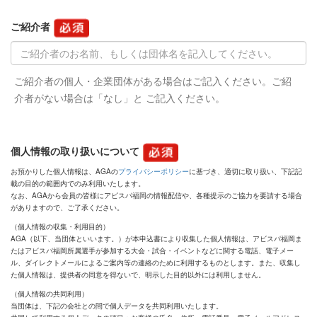
ご紹介者
ご紹介者の個人・企業団体がある場合はご記入ください。ご紹
介者がない場合は「なし」と ご記入ください。
個人情報の取り扱いについて
お預かりした個人情報は、AGAの
プライバシーポリシー
に基づき、適切に取り扱い、下記記
載の目的の範囲内でのみ利用いたします。
なお、AGAから会員の皆様にアビスパ福岡の情報配信や、各種提示のご協力を要請する場合
がありますので、ご了承ください。
（個人情報の収集・利用目的）
AGA（以下、当団体といいます。）が本申込書により収集した個人情報は、アビスパ福岡ま
たはアビスパ福岡所属選手が参加する大会・試合・イベントなどに関する電話、電子メー
ル、ダイレクトメールによるご案内等の連絡のために利用するものとします。また、収集し
た個人情報は、提供者の同意を得ないで、明示した目的以外には利用しません。
（個人情報の共同利用）
当団体は、下記の会社との間で個人データを共同利用いたします。